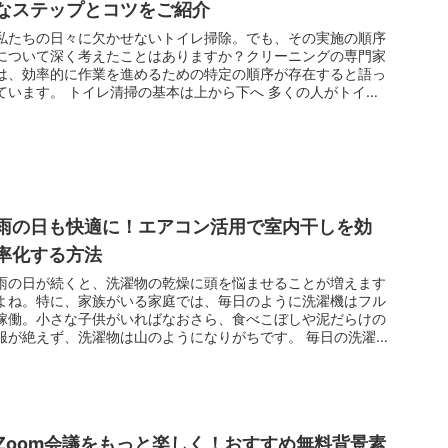
なステップとコツをご紹介
私たちの日々に欠かせないトイレ掃除。でも、その実施の順序
について深く考えたことはありますか？クリーニングの専門家
は、効率的に作業を進めるための特定の順序が存在すると語っ
ています。 トイレ清掃の基本は上から下へ 多くの人がトイレ
掃除を便器の清...
雨の日も快適に！エアコン活用で室内干しを効
率化する方法
雨の日が続くと、洗濯物の乾燥に頭を悩ませることが増えます
よね。特に、家族がいる家庭では、毎日のように洗濯機はフル
稼働。小さな子供がいればなおさら、食べこぼしや泥だらけの
服が絶えず、洗濯物は山のようになりがちです。 毎日の洗濯
物には大変です。...
Zoom会議をもっと楽しく！おすすめ無料背景素