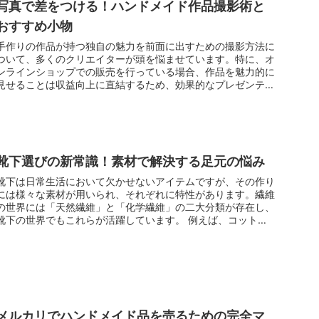
写真で差をつける！ハンドメイド作品撮影術と
おすすめ小物
手作りの作品が持つ独自の魅力を前面に出すための撮影方法に
ついて、多くのクリエイターが頭を悩ませています。特に、オ
ンラインショップでの販売を行っている場合、作品を魅力的に
見せることは収益向上に直結するため、効果的なプレゼンテー
ションの技術を習...
靴下選びの新常識！素材で解決する足元の悩み
靴下は日常生活において欠かせないアイテムですが、その作り
には様々な素材が用いられ、それぞれに特性があります。繊維
の世界には「天然繊維」と「化学繊維」の二大分類が存在し、
靴下の世界でもこれらが活躍しています。 例えば、コット
ン、ウール、シルク...
メルカリでハンドメイド品を売るための完全マ