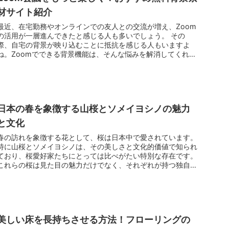
材サイト紹介
最近、在宅勤務やオンラインでの友人との交流が増え、Zoom
の活用が一層進んできたと感じる人も多いでしょう。 その
際、自宅の背景が映り込むことに抵抗を感じる人もいますよ
ね。Zoomでできる背景機能は、そんな悩みを解消してくれま
す。 友人がユニ...
日本の春を象徴する山桜とソメイヨシノの魅力
と文化
春の訪れを象徴する花として、桜は日本中で愛されています。
特に山桜とソメイヨシノは、その美しさと文化的価値で知られ
ており、桜愛好家たちにとっては比べがたい特別な存在です。
これらの桜は見た目の魅力だけでなく、それぞれが持つ独自の
生態系や文化的...
美しい床を長持ちさせる方法！フローリングの