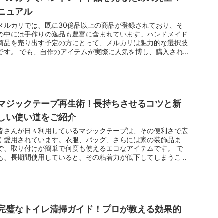
ニュアル
メルカリでは、既に30億品以上の商品が登録されており、そ
の中には手作りの逸品も豊富に含まれています。ハンドメイド
商品を売り出す予定の方にとって、メルカリは魅力的な選択肢
です。 でも、自作のアイテムが実際に人気を博し、購入され
るかについては、...
マジックテープ再生術！長持ちさせるコツと新
しい使い道をご紹介
皆さんが日々利用しているマジックテープは、その便利さで広
く愛用されています。衣服、バッグ、さらには家の装飾品ま
で、取り付けが簡単で何度も使えるエコなアイテムです。 で
も、長期間使用していると、その粘着力が低下してしまうこと
があります。 この...
完璧なトイレ清掃ガイド！プロが教える効果的