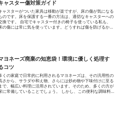
キャスター傷対策ガイド
キャスターがついた家具は移動が楽ですが、床の傷が気になる
ものです。床を保護する一番の方法は、適切なキャスターへの
交換です。 自宅でキャスター付きの椅子を使っている私も、
床の傷には常に気を使っています。どうすれば傷を防げるかを
調べてみました。...
マヨネーズ廃棄の知恵袋！環境に優しく処理す
るコツ
多くの家庭で日常的に利用されるマヨネーズは、その汎用性の
高さから、サラダや和え物、さらには炒め物や下味付けに至る
まで、幅広い料理に活用されています。そのため、多くの方が
家に常備していることでしょう。 しかし、この便利な調味料
が、いつの間にか...