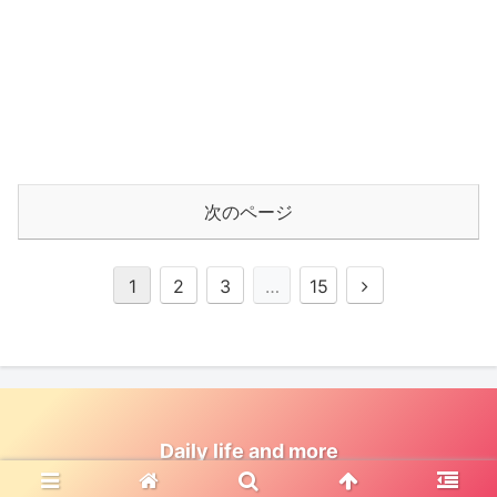
次のページ
次
1
2
3
…
15
へ
Daily life and more
© 2023 Daily life and more.