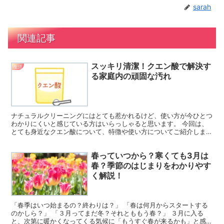
sarah
関連記事
スッキリ清潔！クエン酸で解決す
生活
る家庭内の頑固な汚れ
ナチュラルクリーニングにはとても惹かれるけど、使い方が今ひとつ
わかりにくいと感じている方はいらっしゃると思います。 今回は、
とても身近なクエン酸について、特徴や使い方についてご紹介しま
す。 クエン酸の特徴 クエン酸は、お酢や柑橘類に含まれる...
春っていつから？寒くても3月は
生活
春？季節のはじまりをわかりやす
く解説！
「春季はいつ始まるの？終わりは？」 「春は何月からスタートする
のかしら？」 「３月ってまだ冬？それとももう春？」 ３月に入る
と、次第に暖かくなってくる気候に「もうすぐ春が来るかも」と感じ