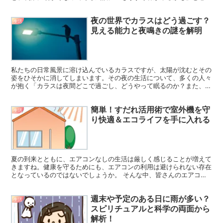
ることがあります。 しかし、そんな時に突然疑問が浮かぶ...
夜の世界でカラスはどう過ごす？
生活
見える能力と夜鳴きの謎を解明
私たちの日常風景に溶け込んでいるカラスですが、太陽が沈むとその
姿をひそかに消してしまいます。その夜の生活について、多くの人々
が抱く「カラスは夜間どこで過ごし、どうやって眠るのか？また、夜
になぜ声を上げるのか？」という疑問に、ここでは光を当て...
簡単！すだれ活用術で室外機を守
生活
り快適＆エコライフを手に入れる
夏の到来とともに、エアコンなしの生活は厳しく感じることが増えて
きますね。健康を守るためにも、エアコンの利用は避けられない存在
となっているのではないでしょうか。 そんな中、皆さんのエアコン
の室外機はどこに設置されていますか？その位置について考...
週末や予定のある日に雨が多い？
生活
スピリチュアルと科学の両面から
解析！