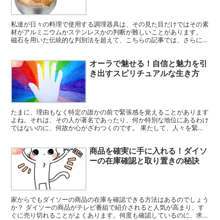
私達が日々の料理で使用する調理器具は、その見た目だけではその素
材がアルミニウムかステンレスかの判断が難しいことがあります。
磁石を用いた伝統的な判別法を超えて、こちらの記事では、さらに精
度高くそれぞれの素材を識別する方法をご紹介します。 例...
オーラで魅せる！自信と魅力を引
生活
き出すスピリチュアルな生き方
たまに、理由もなく特定の誰かの前で緊張感を覚えることがあります
よね。それは、その人が著名であったり、何か特別な地位にあるわけ
ではないのに、何故か心がざわつくのです。 果たして、人々を緊張
させるような特別なオーラが存在するのでしょうか？ 実の...
商品を確実に手に入れる！ダイソ
生活
ーの在庫確認と取り置きの秘訣
家からでもダイソーの商品の在庫を確認できる方法はあるのでしょう
か？ ダイソーの商品がテレビ番組で紹介されると人気が高まり、す
ぐに売り切れることがよくあります。何度も確認しているのに、求め