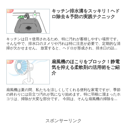
ていた商品が手に入らず、在庫切れに落胆することも多いで...
キッチン排水溝をスッキリ！ヘド
生活
ロ除去＆予防の実践テクニック
キッチンは日々使用されるため、特に汚れが蓄積しやすい場所です。
そんな中で、排水口のヌメリや汚れは特に注意が必要で、定期的な清
掃が欠かせません。 放置すると、ヘドロが形成され、排水口の詰ま
りの原因になる可能性があります。この記事では、排水口...
扇風機のほこりをブロック！静電
生活
気を抑える柔軟剤の活用術をご紹
介
扇風機は夏の間、私たちを涼しくしてくれる便利な家電ですが、季節
の終わりには目立つ汚れが気になり始めます。特に羽根に溜まったホ
コリは、掃除が大変な部分です。 今回は、そんな扇風機の掃除をラ
クにする裏ワザやホコリを効果的に取り除く方法、さらには...
スポンサーリンク