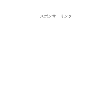
すけど、北がどっちかわからなくて困っていました。 そこ...
スポンサーリンク