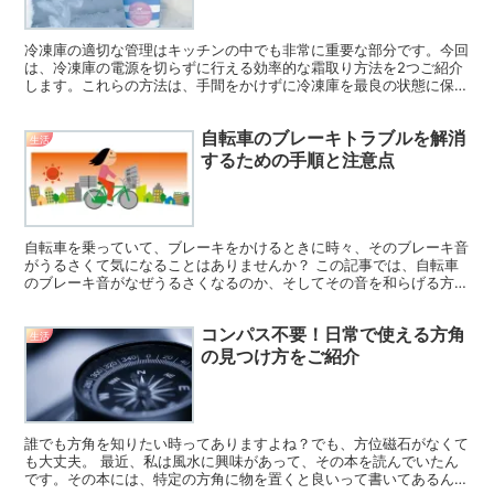
冷凍庫の適切な管理はキッチンの中でも非常に重要な部分です。今回
は、冷凍庫の電源を切らずに行える効率的な霜取り方法を2つご紹介
します。これらの方法は、手間をかけずに冷凍庫を最良の状態に保つ
のに役立ちます。 電源を切らずに行う霜取り方法 冷凍庫...
自転車のブレーキトラブルを解消
生活
するための手順と注意点
自転車を乗っていて、ブレーキをかけるときに時々、そのブレーキ音
がうるさくて気になることはありませんか？ この記事では、自転車
のブレーキ音がなぜうるさくなるのか、そしてその音を和らげる方法
について解説します。興味がある方は、最後までご覧くださ...
コンパス不要！日常で使える方角
生活
の見つけ方をご紹介
誰でも方角を知りたい時ってありますよね？でも、方位磁石がなくて
も大丈夫。 最近、私は風水に興味があって、その本を読んでいたん
です。その本には、特定の方角に物を置くと良いって書いてあるんで