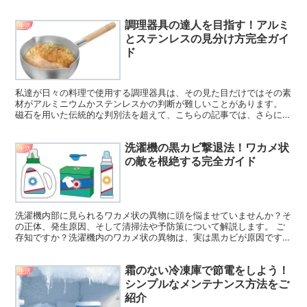
れらをアップロードする際には、プライバシーの問題が生じ...
調理器具の達人を目指す！アルミ
生活
とステンレスの見分け方完全ガイ
ド
私達が日々の料理で使用する調理器具は、その見た目だけではその素
材がアルミニウムかステンレスかの判断が難しいことがあります。
磁石を用いた伝統的な判別法を超えて、こちらの記事では、さらに精
度高くそれぞれの素材を識別する方法をご紹介します。 例...
洗濯機の黒カビ撃退法！ワカメ状
生活
の敵を根絶する完全ガイド
洗濯機内部に見られるワカメ状の異物に頭を悩ませていませんか？そ
の正体、発生原因、そして清掃法や予防策について解説します。 ご
存知ですか？洗濯機内のワカメ状の異物は、実は黒カビが原因です。
多くの家庭で見かけるこの現象は、不快な臭いの源ともな...
霜のない冷凍庫で節電をしよう！
生活
シンプルなメンテナンス方法をご
紹介