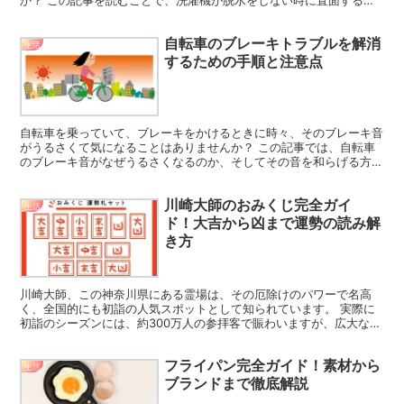
か？ この記事を読むことで、洗濯機が脱水をしない時に直面する一
般的な問題や、それがどのように私たちの日常生活に影響を与...
自転車のブレーキトラブルを解消
生活
するための手順と注意点
自転車を乗っていて、ブレーキをかけるときに時々、そのブレーキ音
がうるさくて気になることはありませんか？ この記事では、自転車
のブレーキ音がなぜうるさくなるのか、そしてその音を和らげる方法
について解説します。興味がある方は、最後までご覧くださ...
川崎大師のおみくじ完全ガイ
生活
ド！大吉から凶まで運勢の読み解
き方
川崎大師、この神奈川県にある霊場は、その厄除けのパワーで名高
く、全国的にも初詣の人気スポットとして知られています。 実際に
初詣のシーズンには、約300万人の参拝客で賑わいますが、広大な敷
地のおかげで、他の有名なスポットに比べ、人の流れは非常...
フライパン完全ガイド！素材から
生活
ブランドまで徹底解説