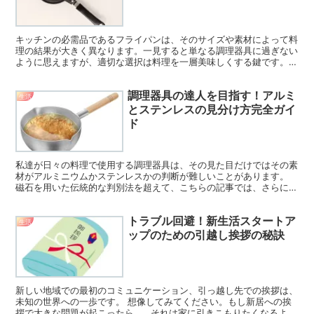
キッチンの必需品であるフライパンは、そのサイズや素材によって料
理の結果が大きく異なります。一見すると単なる調理器具に過ぎない
ように思えますが、適切な選択は料理を一層美味しくする鍵です。
多くの選択肢の中から、最適なフライパンを選ぶのは難しい...
調理器具の達人を目指す！アルミ
生活
とステンレスの見分け方完全ガイ
ド
私達が日々の料理で使用する調理器具は、その見た目だけではその素
材がアルミニウムかステンレスかの判断が難しいことがあります。
磁石を用いた伝統的な判別法を超えて、こちらの記事では、さらに精
度高くそれぞれの素材を識別する方法をご紹介します。 例...
トラブル回避！新生活スタートア
生活
ップのための引越し挨拶の秘訣
新しい地域での最初のコミュニケーション、引っ越し先での挨拶は、
未知の世界への一歩です。 想像してみてください。もし新居への挨
拶で大きな問題が起こったら…。それは家に引きこもりたくなるよう