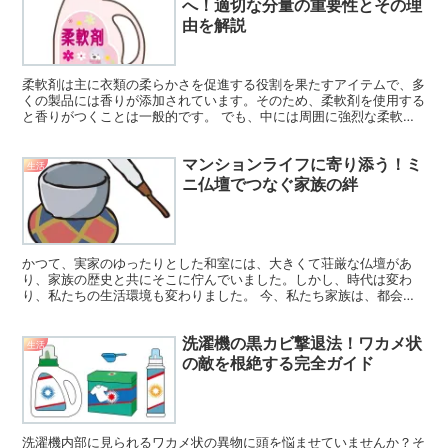
へ！適切な分量の重要性とその理
由を解説
柔軟剤は主に衣類の柔らかさを促進する役割を果たすアイテムで、多
くの製品には香りが添加されています。そのため、柔軟剤を使用する
と香りがつくことは一般的です。 でも、中には周囲に強烈な柔軟剤
の香りを漂わせる人もいます。この記事では、なぜ柔軟剤の...
マンションライフに寄り添う！ミ
生活
ニ仏壇でつなぐ家族の絆
かつて、実家のゆったりとした和室には、大きくて荘厳な仏壇があ
り、家族の歴史と共にそこに佇んでいました。しかし、時代は変わ
り、私たちの生活環境も変わりました。 今、私たち家族は、都会の
狭いマンションでの生活を送っています。限られた空間での生活...
洗濯機の黒カビ撃退法！ワカメ状
生活
の敵を根絶する完全ガイド
洗濯機内部に見られるワカメ状の異物に頭を悩ませていませんか？そ