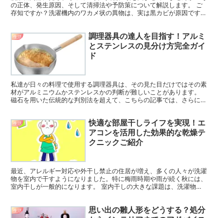
の正体、発生原因、そして清掃法や予防策について解説します。 ご
存知ですか？洗濯機内のワカメ状の異物は、実は黒カビが原因です。
多くの家庭で見かけるこの現象は、不快な臭いの源ともな...
調理器具の達人を目指す！アルミ
生活
とステンレスの見分け方完全ガイ
ド
私達が日々の料理で使用する調理器具は、その見た目だけではその素
材がアルミニウムかステンレスかの判断が難しいことがあります。
磁石を用いた伝統的な判別法を超えて、こちらの記事では、さらに精
度高くそれぞれの素材を識別する方法をご紹介します。 例...
快適な部屋干しライフを実現！エ
生活
アコンを活用した効果的な乾燥テ
クニックご紹介
最近、アレルギー対応や外干し禁止の住居が増え、多くの人々が洗濯
物を室内で干すようになりました。特に梅雨時期や雨が続く秋には、
室内干しが一般的になります。 室内干しの大きな課題は、洗濯物が
乾きにくいことと不快な臭いの発生です。洗濯後のさわやか...
思い出の雛人形をどうする？処分
生活